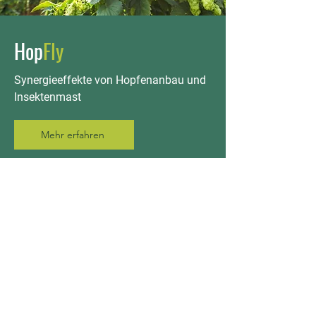
Hop
Fly
Synergieeffekte von Hopfenanbau und
Insektenmast
Mehr erfahren
Im Rahmen des GAP-Strategieplans
Deutschland
2023 - 2027
geförderte Projekt
im Freistaat Bayern.