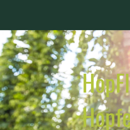
HopFl
Hopf