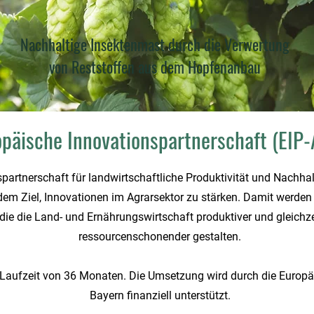
Nachhaltige Insektenmast durch die Verwertung
von Reststoffen aus dem Hopfenanbau
päische Innovationspartnerschaft (EIP-
artnerschaft für landwirtschaftliche Produktivität und Nachhalti
dem Ziel, Innovationen im Agrarsektor zu stärken. Damit werden 
 die die Land- und Ernährungswirtschaft produktiver und gleichze
ressourcenschonender gestalten.
 Laufzeit von 36 Monaten. Die Umsetzung wird durch die Europä
Bayern finanziell unterstützt.