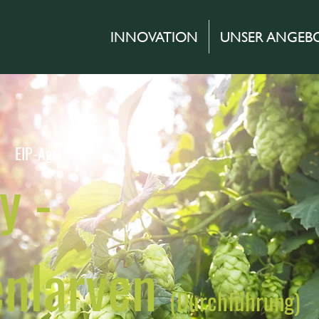
INNOVATION
UNSER ANGEB
EIP-Agri
y -
enlarven
(Durchführung)