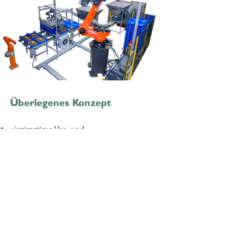
Überlegenes Konzept
einzigartiges Vor- und
Hauptmastkonzept
vollautomatisiert mit fahrerlosem
Transportsystem und automatisierter
Larvendosierung
​Optionale Verarbeitungslinie für Larven