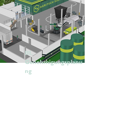
III.
Genehmigungsplanu
ng
Wir konzipieren Ihre
maßgeschneiderte Lösung und
erstellen alle Unterlagen, die Sie
für die Genehmigung benötigen.